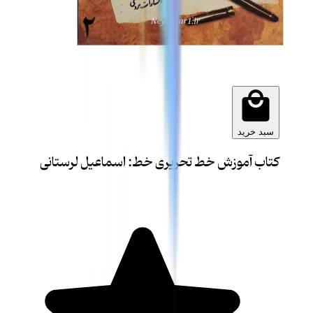
سبد خرید
کتاب آموزش خط تحریری خط: اسماعیل لرستانی